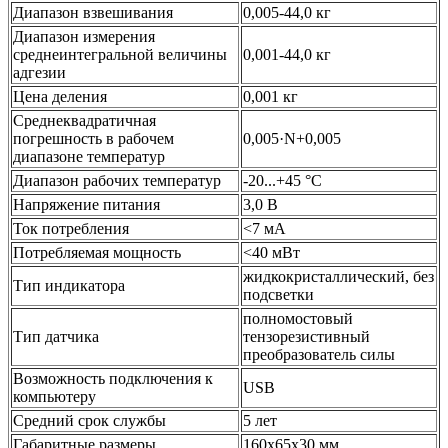
Диапазон взвешивания
0,005-44,0 кг
Диапазон измерения
среднеинтегральной величины
0,001-44,0 кг
адгезии
Цена деления
0,001 кг
Среднеквадратичная
погрешность в рабочем
0,005·N+0,005
диапазоне температур
Диапазон рабочих температур
-20...+45 °C
Напряжение питания
3,0 В
Ток потребления
<7 мА
Потребляемая мощность
<40 мВт
жидкокристаллический, без
Тип индикатора
подсветки
полномостовый
Тип датчика
тензорезистивный
преобразователь силы
Возможность подключения к
USB
компьютеру
Средний срок службы
5 лет
Габаритные размеры
160х65х30 мм