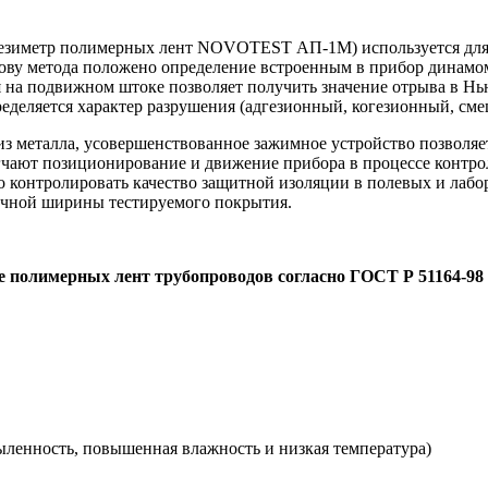
гезиметр полимерных лент NOVOTEST АП-1М) используется для 
ову метода положено определение встроенным в прибор динамом
 на подвижном штоке позволяет получить значение отрыва в Нью
ределяется характер разрушения (адгезионный, когезионный, см
 металла, усовершенствованное зажимное устройство позволяет 
чают позиционирование и движение прибора в процессе контро
о контролировать качество защитной изоляции в полевых и лабо
личной ширины тестируемого покрытия.
ове полимерных лент трубопроводов
согласно ГОСТ Р 51164-98
ыленность, повышенная влажность и низкая температура)