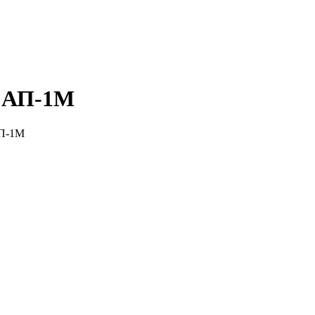
т АП-1М
АП-1М