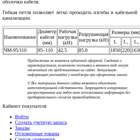
оболочки кабеля.
Гибкая петля позволяет легко проходить изгибы в кабельной
канализации.
Диаметр
Рабочая
Размеры (мм
Разрушающая
Наименование
кабеля
нагрузка
нагрузка (кН)
L
L₁
L₂
(мм)
(кН)
ЧМ-95/110
95–110
42.5
85.0
1850
220
163
Предложение не является публичной офертой. Сведения о
характеристиках, комплекте поставки и внешнем виде могут
отличаться от представленных на сайте. Актуальную
информацию уточняйте у менеджера при оформлении заказа.
© Все материалы данного сайта являются объектами
интеллектуальной собственности. Запрещается копирование,
распространение или любое иное использование информации без
предварительного согласия правообладателя.
Кабинет покупателя
Войти
Создать учетную запись
Заказы
Отложенные товары
Список сравнения