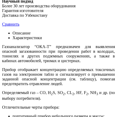
Научный подход
Более 30 лет производства оборудования
Гарантия изготовителя
Доставка по Узбекистану
Сравнить
Описание
Характеристики
Газоанализатор “ОКА-Т” предназначен для выявления
опасной загазованности при проведении работ в колодцах,
тоннелях и других подземных сооружениях, а также в
кабинах автомобилей, трюмах и цистернах.
Прибор отображает концентрацию определяемых токсичных
газов на электронном табло и сигнализирует о превышении
заданной опасной концентрации (см. таблицу), помогая
предотвратить отравление людей.
Определяемый газ – CO, H
S, SO
, CL
, HF, F
, NH
и др. (по
2
2
2
2
3
выбору потребителя).
Отличительные черты прибора:
портативный прибор небольшого размера и массы;