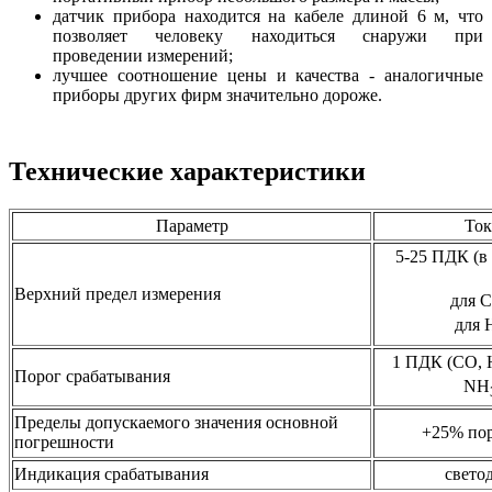
датчик прибора находится на кабеле длиной 6 м, что
позволяет человеку находиться снаружи при
проведении измерений;
лучшее соотношение цены и качества - аналогичные
приборы других фирм значительно дороже.
Технические характеристики
Параметр
Ток
5-25 ПДК (в з
Верхний предел измерения
для С
для 
1 ПДК (CO, 
Порог срабатывания
NH
Пределы допускаемого значения основной
+25% пор
погрешности
Индикация срабатывания
свето