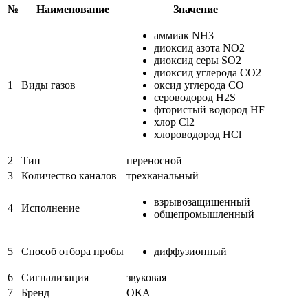
№
Наименование
Значение
аммиак NH3
диоксид азота NO2
диоксид серы SO2
диоксид углерода CO2
1
Виды газов
оксид углерода CO
сероводород H2S
фтористый водород HF
хлор Cl2
хлороводород HCl
2
Тип
переносной
3
Количество каналов
трехканальный
взрывозащищенный
4
Исполнение
общепромышленный
5
Способ отбора пробы
диффузионный
6
Сигнализация
звуковая
7
Бренд
ОКА