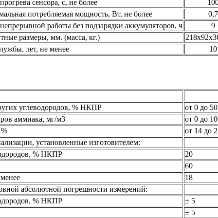
прогрева сенсора, с, не более
10
альная потребляемая мощность, Вт, не более
0,7
непрерывной работы без подзарядки аккумуляторов, ч
9
тные размеры, мм. (масса, кг.)
218х92х36
лужбы, лет, не менее
10
других углеводородов, % НКПР
от 0 до 50
ров аммиака, мг/м3
от 0 до 1
 %
от 14 до 
ализации, установленные изготовителем:
водородов, % НКПР
20
60
 менее
18
овной абсолютной погрешности измерений:
водородов, % НКПР
± 5
± 5