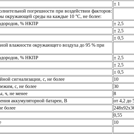
± 1
олнительной погрешности при воздействии факторов:
ы окружающей среды на каждые 10 °С, не более:
водородов, % НКПР
± 2,5
± 2,5
± 0,5
ьной влажности окружающего воздуха до 95 % при
водородов, % НКПР
± 2,5
± 2,5
± 0,5
йной сигнализации, с, не более
10
ежим, с, не более
30
, ч, не менее
8
ения аккумуляторной батареи, В
от 4,2 до 
не более
248х92х3
0,55
е
10