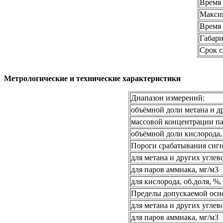
Время 
Максим
Время 
Габари
Срок с
Метрологические и технические характеристики
Диапазон измерений:
объёмной доли метана и 
массовой концентрации па
объёмной доли кислорода,
Пороги срабатывания сигн
для метана и других угле
для паров аммиака, мг/м3
для кислорода, об.доля, %,
Пределы допускаемой осн
для метана и других угле
для паров аммиака, мг/м3