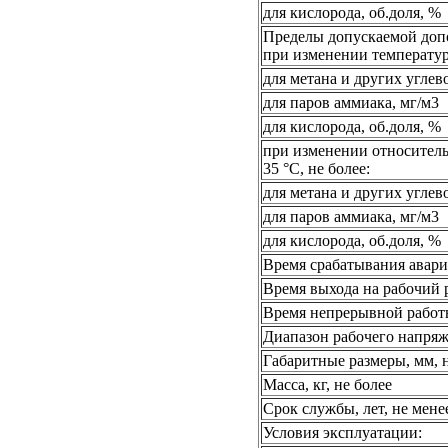
для кислорода, об.доля, %
Пределы допускаемой доп
при изменении температур
для метана и других угле
для паров аммиака, мг/м3
для кислорода, об.доля, %
при изменении относител
35 °С, не более:
для метана и других угле
для паров аммиака, мг/м3
для кислорода, об.доля, %
Время срабатывания авари
Время выхода на рабочий р
Время непрерывной работы
Диапазон рабочего напряж
Габаритные размеры, мм, 
Масса, кг, не более
Срок службы, лет, не мене
Условия эксплуатации: