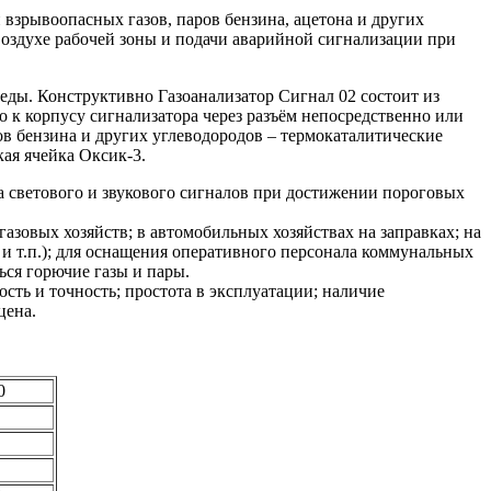
взрывоопасных газов, паров бензина, ацетона и других
воздухе рабочей зоны и подачи аварийной сигнализации при
еды. Конструктивно Газоанализатор Сигнал 02 состоит из
 к корпусу сигнализатора через разъём непосредственно или
ов бензина и других углеводородов – термокаталитические
ая ячейка Оксик-3.
 светового и звукового сигналов при достижении пороговых
газовых хозяйств; в автомобильных хозяйствах на заправках; на
 и т.п.); для оснащения оперативного персонала коммунальных
ься горючие газы и пары.
сть и точность; простота в эксплуатации; наличие
цена.
0