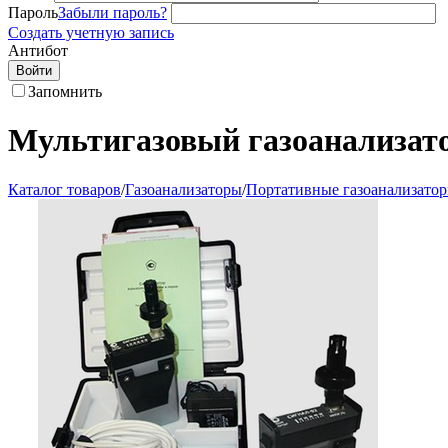
Пароль
Забыли пароль?
Создать учетную запись
Антибот
Войти
Запомнить
Мультигазовый газоанализат
Каталог товаров
/
Газоанализаторы
/
Портативные газоанализато