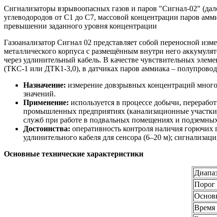
Сигнализаторы взрывоопасных газов и паров "Сигнал-02" (дале
углеводородов от С1 до С7, массовой концентрации паров амми
превышении заданного уровня концентрации
Газоанализатор Сигнал 02 представляет собой переносной изм
металлического корпуса с размещённым внутри него аккумулят
через удлинительный кабель. В качестве чувствительных элеме
(ТКС-1 или ДТК1-3,0), в датчиках паров аммиака – полупровод
Назначение:
измерение довзрывных концентраций многок
значений.
Применение:
используется в процессе добычи, переработк
промышленных предприятиях (канализационные участки, ко
служб при работе в подвальных помещениях и подземных 
Достоинства:
оперативность контроля наличия горючих га
удлинительного кабеля для сенсора (6–20 м); сигнализац
Основные технические характеристики
Диапа
Порог
Основ
Время 