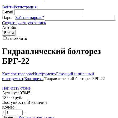
Войти
Регистрация
E-mail
Пароль
Забыли пароль?
Создать учетную запись
Антибот
Войти
Запомнить
Гидравлический болторез
БРГ-22
Каталог товаров
/
Инструмент
/
Режущий и пильный
инструмент
/
Болторезы
/
Гидравлический болторез БРГ-22
Написать отзыв
Артикул:
07045
18 000
руб.
Доступность:
В наличии
Кол-во:
+
−
Купить в один клик
Купить