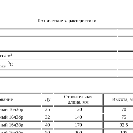
Технические характеристики
2
гс/см
0
,
C
max
Строительная
вание
Ду
Высота, 
длина, мм
ный 16ч3бр
25
120
70
ный 16ч3бр
32
140
75
ный 16ч3бр
40
170
92,5
ный 16ч3бр
50
200
105