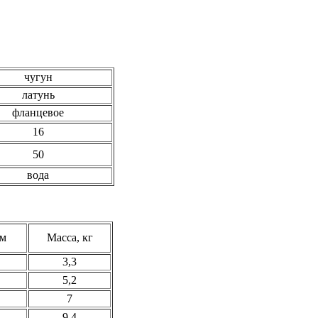
чугун
латунь
фланцевое
16
50
вода
мм
Масса, кг
3,3
5,2
7
9,4