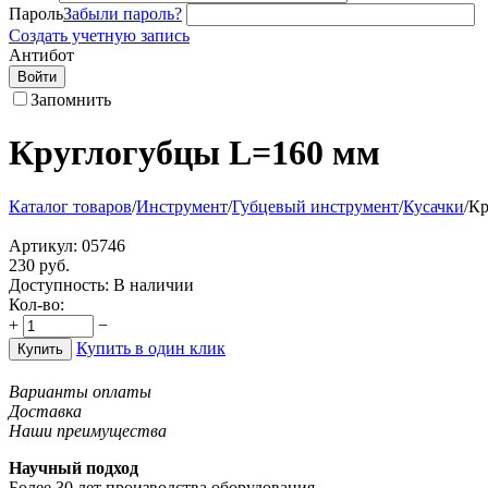
Пароль
Забыли пароль?
Создать учетную запись
Антибот
Войти
Запомнить
Круглогубцы L=160 мм
Каталог товаров
/
Инструмент
/
Губцевый инструмент
/
Кусачки
/
Кр
Артикул:
05746
230
руб.
Доступность:
В наличии
Кол-во:
+
−
Купить в один клик
Купить
Варианты оплаты
Доставка
Наши преимущества
Научный подход
Более 30 лет производства оборудования