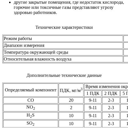
другие закрытые помещения, где недостаток кислорода,
горючие или токсичные газы представляют угрозу
здоровью работников.
Технические характеристики
Режим работы
Диапазон измерения
Температура окружающей среды
Относительная влажность воздуха
Дополнительные технические данные
Время изменения окр
3
Определяемый компонент
ПДК, мг/м
1 ПДК
2 ПДК
5 
CO
20
9-11
2-3
NO
2
9-11
2-3
2
H
S
10
9-11
2-3
2
SO
10
9-11
2-3
2