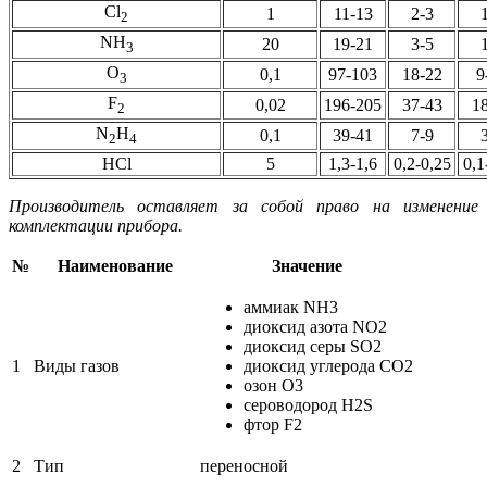
Cl
1
11-13
2-3
2
NH
20
19-21
3-5
3
O
0,1
97-103
18-22
9
3
F
0,02
196-205
37-43
1
2
N
H
0,1
39-41
7-9
2
4
HCl
5
1,3-1,6
0,2-0,25
0,1
Производитель оставляет за собой право на изменение
комплектации прибора.
№
Наименование
Значение
аммиак NH3
диоксид азота NO2
диоксид серы SO2
1
Виды газов
диоксид углерода CO2
озон О3
сероводород H2S
фтор F2
2
Тип
переносной