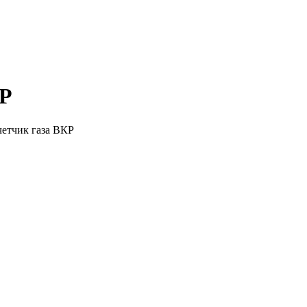
КР
етчик газа ВКР