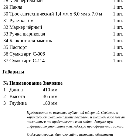
28
Мел чертежный
1 шт.
29
Пакля
1 шт.
30
Трос сантехнический 1,4 мм х 6,0 мм х 7,0 м
1 шт.
31
Рулетка 5 м
1 шт.
32
Маркер чёрный
1 шт.
33
Ручка шариковая
1 шт.
34
Блокнот для заметок
1 шт.
35
Паспорт
1 шт.
36
Сумка арт. С-006
1 шт.
37
Сумка арт. С-114
1 шт.
Габариты
№
Наименование
Значение
1
Длина
410 мм
2
Высота
365 мм
3
Глубина
180 мм
Предложение не является публичной офертой. Сведения о
характеристиках, комплекте поставки и внешнем виде могут
отличаться от представленных на сайте. Актуальную
информацию уточняйте у менеджера при оформлении заказа.
© Все материалы данного сайта являются объектами