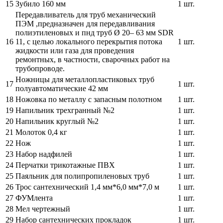
15
Зубило 160 мм
1 шт.
Передавливатель для труб механический
ПЭМ ,предназначен для передавливания
полиэтиленовых и пнд труб Ø 20– 63 мм SDR
16
11, с целью локального перекрытия потока
1 шт.
жидкости или газа для проведения
ремонтных, в частности, сварочных работ на
трубопроводе.
Ножницы для металлопластиковых труб
17
1 шт.
полуавтоматические 42 мм
18
Ножовка по металлу с запасным полотном
1 шт.
19
Напильник трехгранный №2
1 шт.
20
Напильник круглый №2
1 шт.
21
Молоток 0,4 кг
1 шт.
22
Нож
1 шт.
23
Набор надфилей
1 шт.
24
Перчатки трикотажные ПВХ
1 шт.
25
Паяльник для полипропиленовых труб
1 шт.
26
Трос сантехнический 1,4 мм*6,0 мм*7,0 м
1 шт.
27
ФУМлента
1 шт.
28
Мел чертежный
1 шт.
29
Набор сантехнических прокладок
1 шт.