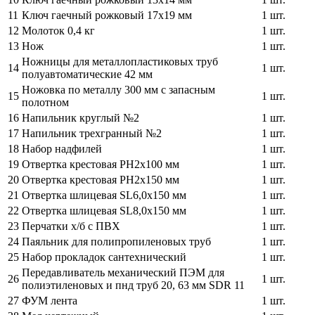
11
Ключ гаечный рожковый 17x19 мм
1 шт.
12
Молоток 0,4 кг
1 шт.
13
Нож
1 шт.
Ножницы для металлопластиковых труб
14
1 шт.
полуавтоматические 42 мм
Ножовка по металлу 300 мм с запасным
15
1 шт.
полотном
16
Напильник круглый №2
1 шт.
17
Напильник трехгранный №2
1 шт.
18
Набор надфилей
1 шт.
19
Отвертка крестовая PH2x100 мм
1 шт.
20
Отвертка крестовая PH2x150 мм
1 шт.
21
Отвертка шлицевая SL6,0x150 мм
1 шт.
22
Отвертка шлицевая SL8,0x150 мм
1 шт.
23
Перчатки х/б с ПВХ
1 шт.
24
Паяльник для полипропиленовых труб
1 шт.
25
Набор прокладок сантехнический
1 шт.
Передавливатель механический ПЭМ для
26
1 шт.
полиэтиленовых и пнд труб 20, 63 мм SDR 11
27
ФУМ лента
1 шт.