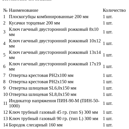
№
Наименование
Количество
1
Плоскогубцы комбинированные 200 мм
1 шт.
2
Кусачки торцевые 200 мм
1 шт.
Ключ гаечный двусторонний рожковый 8x10
3
1 шт.
мм
Ключ гаечный двусторонний рожковый 10x12
4
1 шт.
мм
Ключ гаечный двусторонний рожковый 13x14
5
1 шт.
мм
Ключ гаечный двусторонний рожковый 17x19
6
1 шт.
мм
7
Отвертка крестовая PH2x100 мм
1 шт.
8
Отвертка крестовая PH2x150 мм
1 шт.
9
Отвертка шлицевая SL6,0x150 мм
1 шт.
10
Отвертка шлицевая SL8,0x150 мм
1 шт.
Индикатор напряжения ПИН-90-М (ПИН-50-
11
1 шт.
1000)
12
Ключ трубный газовый 45 гр. (тип S) 300 мм
1 шт.
13
Ключ трубный газовый 90 гр. (тип L) 300 мм
1 шт.
14
Бородок слесарный 160 мм
1 шт.