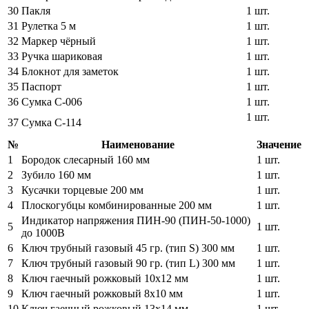
30
Пакля
1 шт.
31
Рулетка 5 м
1 шт.
32
Маркер чёрный
1 шт.
33
Ручка шариковая
1 шт.
34
Блокнот для заметок
1 шт.
35
Паспорт
1 шт.
36
Сумка С-006
1 шт.
1 шт.
37
Сумка С-114
№
Наименование
Значение
1
Бородок слесарный 160 мм
1 шт.
2
Зубило 160 мм
1 шт.
3
Кусачки торцевые 200 мм
1 шт.
4
Плоскогубцы комбинированные 200 мм
1 шт.
Индикатор напряжения ПИН-90 (ПИН-50-1000)
5
1 шт.
до 1000В
6
Ключ трубный газовый 45 гр. (тип S) 300 мм
1 шт.
7
Ключ трубный газовый 90 гр. (тип L) 300 мм
1 шт.
8
Ключ гаечный рожковый 10x12 мм
1 шт.
9
Ключ гаечный рожковый 8x10 мм
1 шт.
10
Ключ гаечный рожковый 13x14 мм
1 шт.