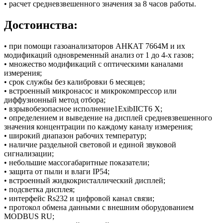
• расчет средневзвешенного значения за 8 часов работы.
Достоинства:
• при помощи газоанализаторов АНКАТ 7664М и их
модификаций одновременный анализ от 1 до 4-х газов;
• множество модификаций с оптическими каналами
измерения;
• срок службы без калибровки 6 месяцев;
• встроенный микронасос и микрокомпрессор или
диффузионный метод отбора;
• взрывобезопасное исполнение1ЕxibIICT6 Х;
• определением и выведение на дисплей средневзвешенного
значения концентрации по каждому каналу измерения;
• широкий диапазон рабочих температур;
• наличие раздельной световой и единой звуковой
сигнализации;
• небольшие массогабаритные показатели;
• защита от пыли и влаги IР54;
• встроенный жидкокристаллический дисплей;
• подсветка дисплея;
• интерфейс Rs232 и цифровой канал связи;
• протокол обмена данными с внешним оборудованием
MODBUS RU;