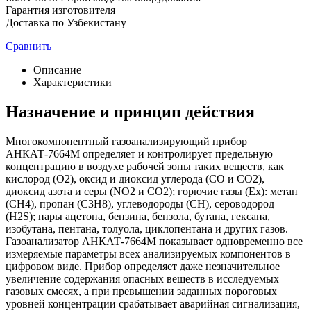
Гарантия изготовителя
Доставка по Узбекистану
Сравнить
Описание
Характеристики
Назначение и принцип действия
Многокомпонентный газоанализирующий прибор
АНКАТ-7664М определяет и контролирует предельную
концентрацию в воздухе рабочей зоны таких веществ, как
кислород (О2), оксид и диоксид углерода (СО и СО2),
диоксид азота и серы (NO2 и CO2); горючие газы (Ex): метан
(СН4), пропан (С3Н8), углеводороды (СН), сероводород
(H2S); пары ацетона, бензина, бензола, бутана, гексана,
изобутана, пентана, толуола, циклопентана и других газов.
Газоанализатор АНКАТ-7664М показывает одновременно все
измеряемые параметры всех анализируемых компонентов в
цифровом виде. Прибор определяет даже незначительное
увеличение содержания опасных веществ в исследуемых
газовых смесях, а при превышении заданных пороговых
уровней концентрации срабатывает аварийная сигнализация,