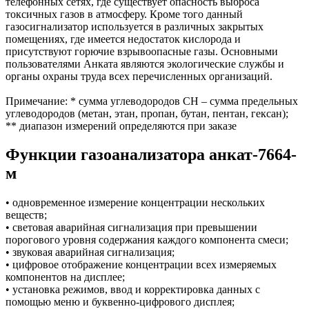
телефонных сетях, где существует опасность выброса
токсичных газов в атмосферу. Кроме того данный
газосигнализатор используется в различных закрытых
помещениях, где имеется недостаток кислорода и
присутствуют горючие взрывоопасные газы. Основными
пользователями Анката являются экологические службы и
органы охраны труда всех перечисленных организаций.
Примечание: * сумма углеводородов СН – сумма предельных
углеводородов (метан, этан, пропан, бутан, пентан, гексан);
** диапазон измерений определяются при заказе
Функции газоанализатора анкат-7664-
м
• одновременное измерение концентрации нескольких
веществ;
• световая аварийная сигнализация при превышении
порогового уровня содержания каждого компонента смеси;
• звуковая аварийная сигнализация;
• цифровое отображение концентрации всех измеряемых
компонентов на дисплее;
• установка режимов, ввод и корректировка данных с
помощью меню и буквенно-цифрового дисплея;