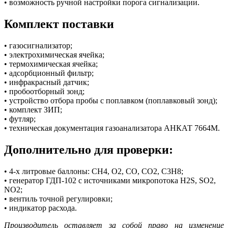
• возможность ручной настройки порога сигнализации.
Комплект поставки
• газосигнализатор;
• электрохимическая ячейка;
• термохимическая ячейка;
• адсорбционный фильтр;
• инфракрасный датчик;
• пробоотборный зонд;
• устройство отбора пробы с поплавком (поплавковый зонд);
• комплект ЗИП;
• футляр;
• техническая документация газоанализатора АНКАТ 7664М.
Дополнительно для проверки:
• 4-х литровые баллоны: СН4, О2, СО, СО2, С3Н8;
• генератор ГДП-102 с источниками микропотока H2S, SО2,
NО2;
• вентиль точной регулировки;
• индикатор расхода.
Производитель оставляет за собой право на изменение