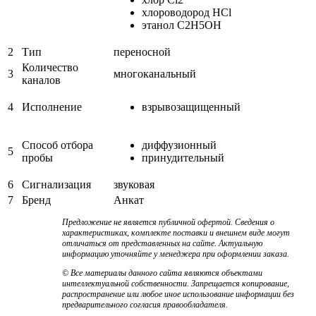
хлороводород HCl
этанол C2H5OH
2
Тип
переносной
Количество
3
многоканальный
каналов
4
Исполнение
взрывозащищенный
Способ отбора
диффузионный
5
пробы
принудительный
6
Сигнализация
звуковая
7
Бренд
Анкат
Предложение не является публичной офертой. Сведения о
характеристиках, комплекте поставки и внешнем виде могут
отличаться от представленных на сайте. Актуальную
информацию уточняйте у менеджера при оформлении заказа.
© Все материалы данного сайта являются объектами
интеллектуальной собственности. Запрещается копирование,
распространение или любое иное использование информации без
предварительного согласия правообладателя.