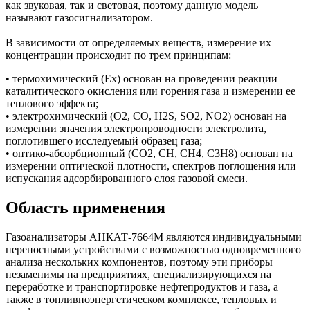
как звуковая, так и световая, поэтому данную модель
называют газосигнализатором.
В зависимости от определяемых веществ, измерение их
концентрации происходит по трем принципам:
• термохимический (Ex) основан на проведении реакции
каталитического окисления или горения газа и измерении ее
теплового эффекта;
• электрохимический (О2, СО, H2S, SО2, NО2) основан на
измерении значения электропроводности электролита,
поглотившего исследуемый образец газа;
• оптико-абсорбционный (СО2, СН, СН4, С3Н8) основан на
измерении оптической плотности, спектров поглощения или
испускания адсорбированного слоя газовой смеси.
Область применения
Газоанализаторы АНКАТ-7664М являются индивидуальными
переносными устройствами с возможностью одновременного
анализа нескольких компонентов, поэтому эти приборы
незаменимы на предприятиях, специализирующихся на
переработке и транспортировке нефтепродуктов и газа, а
также в топливноэнергетическом комплексе, тепловых и