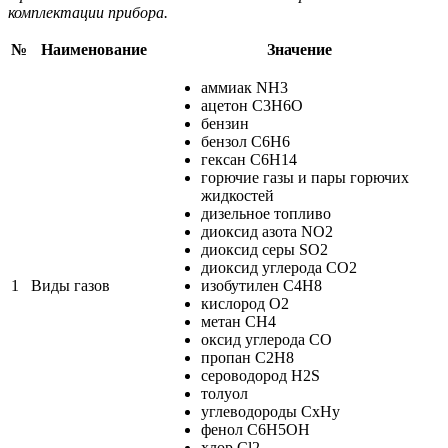
комплектации прибора.
№
Наименование
Значение
аммиак NH3
ацетон C3H6O
бензин
бензол C6H6
гексан C6H14
горючие газы и пары горючих
жидкостей
дизельное топливо
диоксид азота NO2
диоксид серы SO2
диоксид углерода CO2
1
Виды газов
изобутилен С4Н8
кислород O2
метан CH4
оксид углерода CO
пропан C2H8
сероводород H2S
толуол
углеводороды CxHy
фенол C6H5OH
хлор Cl2