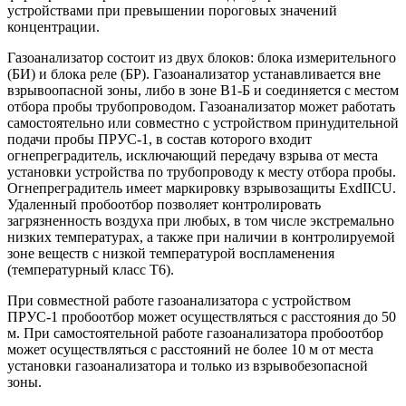
устройствами при превышении пороговых значений
концентрации.
Газоанализатор состоит из двух блоков: блока измерительного
(БИ) и блока реле (БР). Газоанализатор устанавливается вне
взрывоопасной зоны, либо в зоне В1-Б и соединяется с местом
отбора пробы трубопроводом. Газоанализатор может работать
самостоятельно или совместно с устройством принудительной
подачи пробы ПРУС-1, в состав которого входит
огнепреградитель, исключающий передачу взрыва от места
установки устройства по трубопроводу к месту отбора пробы.
Огнепреградитель имеет маркировку взрывозащиты ExdIICU.
Удаленный пробоотбор позволяет контролировать
загрязненность воздуха при любых, в том числе экстремально
низких температурах, а также при наличии в контролируемой
зоне веществ с низкой температурой воспламенения
(температурный класс Т6).
При совместной работе газоанализатора с устройством
ПРУС-1 пробоотбор может осуществляться с расстояния до 50
м. При самостоятельной работе газоанализатора пробоотбор
может осуществляться с расстояний не более 10 м от места
установки газоанализатора и только из взрывобезопасной
зоны.