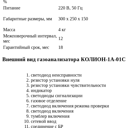
%
Питание
220 В, 50 Гц
Габаритные размеры, мм
300 х 250 х 150
Масса
4 кг
Межповерочный интервал,
12
мес
Гарантийный срок, мес
18
Внешний вид газоанализатора КОЛИОН-1А-01С
светодиод неисправности
резистор установки нуля
резистор установки чувствительности
индикатор
светодиоды сигнализации
газовое отделение
светодиод включения режима проверки
светодиод включения
тумблер включения
сетевой ввод
соединение с БР