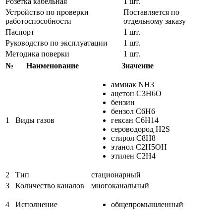
Розетка кабельная
1 шт.
Устройство по проверки
Поставляется по
работоспособности
отдельному заказу
Паспорт
1 шт.
Руководство по эксплуатации
1 шт.
Методика поверки
1 шт.
№
Наименование
Значение
аммиак NH3
ацетон C3H6O
бензин
бензол C6H6
1
Виды газов
гексан C6H14
сероводород H2S
стирол C8H8
этанол C2H5OH
этилен С2Н4
2
Тип
стационарный
3
Количество каналов
многоканальный
4
Исполнение
общепромышленный