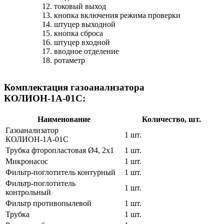
токовый выход
кнопка включения режима проверки
штуцер выходной
кнопка сброса
штуцер входной
вводное отделение
ротаметр
Комплектация газоанализатора
КОЛИОН-1А-01С:
Наименование
Количество, шт.
Газоанализатор
1 шт.
КОЛИОН-1А-01С
Трубка фторопластовая Ø4, 2х1
1 шт.
Микронасос
1 шт.
Фильтр-поглотитель контурный
1 шт.
Фильтр-поглотитель
1 шт.
контрольный
Фильтр противопылевой
1 шт.
Трубка
1 шт.