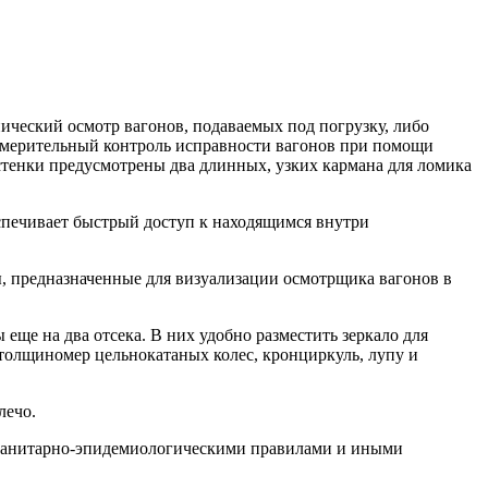
ический осмотр вагонов, подаваемых под погрузку, либо
измерительный контроль исправности вагонов при помощи
стенки предусмотрены два длинных, узких кармана для ломика
спечивает быстрый доступ к находящимся внутри
 предназначенные для визуализации осмотрщика вагонов в
еще на два отсека. В них удобно разместить зеркало для
толщиномер цельнокатаных колес, кронциркуль, лупу и
лечо.
, санитарно-эпидемиологическими правилами и иными