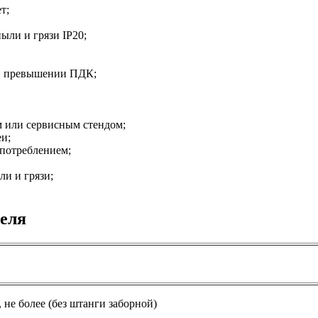
т;
ыли и грязи IP20;
ри превышении ПДК;
м или сервисным стендом;
еи;
потреблением;
и и грязи;
теля
 не более (без штанги заборной)