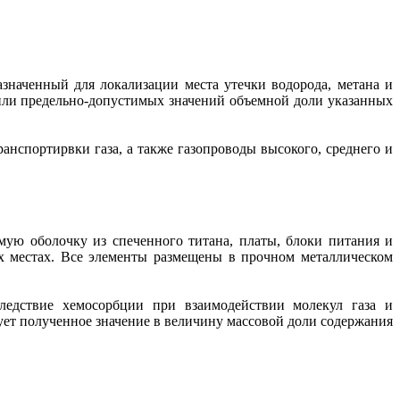
значенный для локализации места утечки водорода, метана и
или предельно-допустимых значений объемной доли указанных
спортирвки газа, а также газопроводы высокого, среднего и
ую оболочку из спеченного титана, платы, блоки питания и
х местах. Все элементы размещены в прочном металлическом
следствие хемосорбции при взаимодействии молекул газа и
ует полученное значение в величину массовой доли содержания