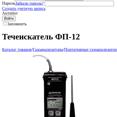
Пароль
Забыли пароль?
Создать учетную запись
Антибот
Войти
Запомнить
Течеискатель ФП-12
Каталог товаров
/
Газоанализаторы
/
Портативные газоанализато