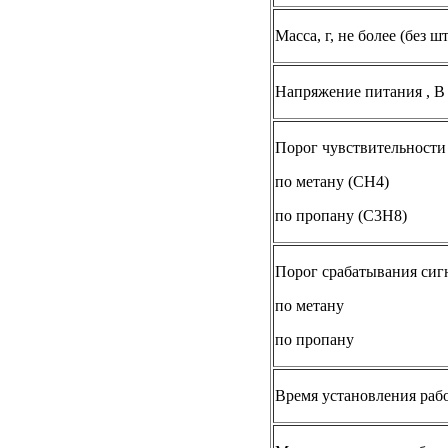
Масса, г, не более (без 
Напряжение питания , В
Порог чувствительности 
по метану (СН4)
по пропану (С3Н8)
Порог срабатывания сиг
по метану
по пропану
Время установления рабо