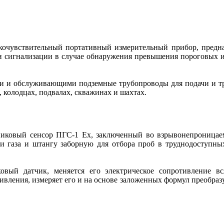
окочувствительный портативный измерительный прибор, предна
ачи сигнализации в случае обнаружения превышения пороговых 
и и обслуживающими подземные трубопроводы для подачи и тран
 колодцах, подвалах, скважинах и шахтах.
дниковый сенсор ПГС-1 Ex, заключенный во взрывонепроницаем
чи газа и штангу заборную для отбора проб в труднодоступны
вый датчик, меняется его электрическое сопротивление в
ивления, измеряет его и на основе заложенных формул преобраз