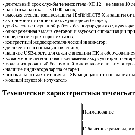
• длительный срок службы течеискателя ФП 12 – не менее 10 ле
• наработка на отказ – 30 000 часов;
• высокая степень взрывозащиты 1Ex[ib]dllCT5 X и защиты от п
• автономное питание от аккумуляторной батареи;
• до 8 часов непрерывной работы без подзарядки аккумулятора;
• одновременная выдача световой и звуковой сигнализации п
• определение трех горючих газов;
• контрастный жидкокристаллический индикатор;
• дисплей с сенсорным управлением;
• наличие USB-порта для связи с внешним ПК и оборудование
• возможность легкой и быстрой замены аккумуляторной батар
• модернизированный бесшумный микронасос с низким энерго
• наличие индикатора заряда батареи;
• шторки на ръемах питания и USB защищают от попадания пыл
• мощный звуковой излучатель.
Технические характеристики течеиска
Наименование
Габаритные размеры, мм,