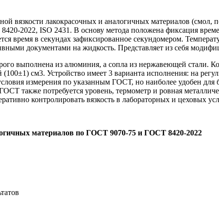
вной вязкости лакокрасочных и аналогичных материалов (смол,
20-2022, ISO 2431. В основу метода положена фиксация време
ется время в секундах зафиксированное секундомером. Температ
ивными документами на жидкость. Представляет из себя моди
рого выполнена из алюминия, а сопла из нержавеющей стали. К
 (100±1) см3. Устройство имеет 3 варианта исполнения: на рег
условия измерения по указанным ГОСТ, но наиболее удобен для 
 ГОСТ также потребуется уровень, термометр и ровная металлич
еративно контролировать вязкость в лабораторных и цеховых ус
логичных материалов по ГОСТ 9070-75 и ГОСТ 8420-2022
ьтатов