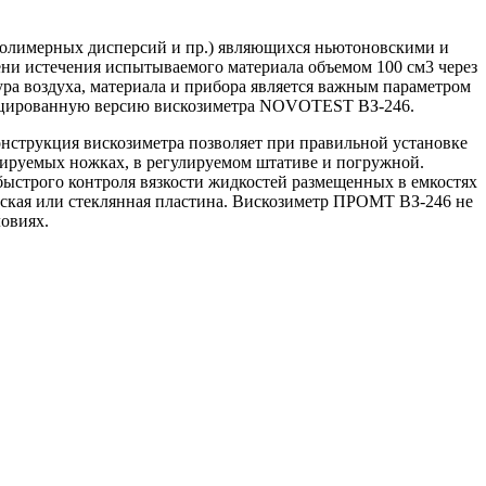
 полимерных дисперсий и пр.) являющихся ньютоновскими и
ни истечения испытываемого материала объемом 100 см3 через
ура воздуха, материала и прибора является важным параметром
фицированную версию вискозиметра NOVOTEST ВЗ-246.
онструкция вискозиметра позволяет при правильной установке
улируемых ножках, в регулируемом штативе и погружной.
быстрого контроля вязкости жидкостей размещенных в емкостях
еская или стеклянная пластина. Вискозиметр ПРОМТ ВЗ-246 не
ловиях.