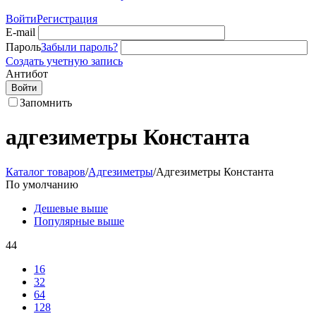
Войти
Регистрация
E-mail
Пароль
Забыли пароль?
Создать учетную запись
Антибот
Войти
Запомнить
адгезиметры Константа
Каталог товаров
/
Адгезиметры
/
Адгезиметры Константа
По умолчанию
Дешевые выше
Популярные выше
44
16
32
64
128