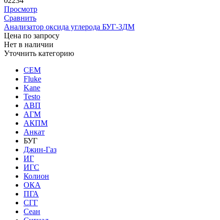
02234
Просмотр
Сравнить
Анализатор оксида углерода БУГ-3ДМ
Цена по запросу
Нет в наличии
Уточнить категорию
CEM
Fluke
Kane
Testo
АВП
АГМ
АКПМ
Анкат
БУГ
Джин-Газ
ИГ
ИГС
Колион
ОКА
ПГА
СГГ
Сеан