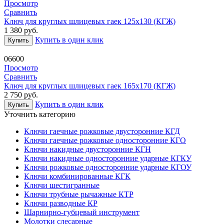
Просмотр
Сравнить
Ключ для круглых шлицевых гаек 125х130 (КГЖ)
1 380
руб.
Купить в один клик
Купить
06600
Просмотр
Сравнить
Ключ для круглых шлицевых гаек 165х170 (КГЖ)
2 750
руб.
Купить в один клик
Купить
Уточнить категорию
Ключи гаечные рожковые двусторонние КГД
Ключи гаечные рожковые односторонние КГО
Ключи накидные двусторонние КГН
Ключи накидные односторонние ударные КГКУ
Ключи рожковые односторонние ударные КГОУ
Ключи комбинированные КГК
Ключи шестигранные
Ключи трубные рычажные КТР
Ключи разводные КР
Шарнирно-губцевый инструмент
Молотки слесарные