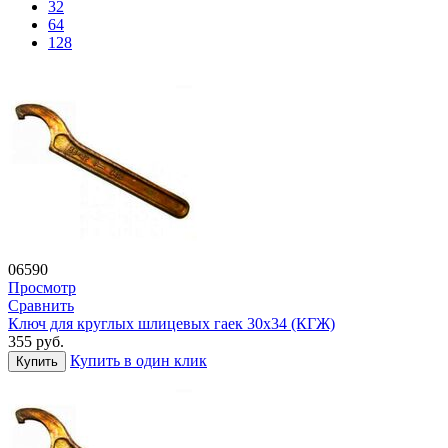
32
64
128
06590
Просмотр
Сравнить
Ключ для круглых шлицевых гаек 30х34 (КГЖ)
355
руб.
Купить в один клик
Купить