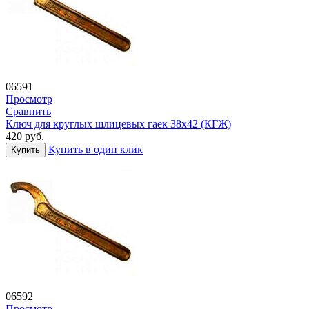
06591
Просмотр
Сравнить
Ключ для круглых шлицевых гаек 38х42 (КГЖ)
420
руб.
Купить в один клик
Купить
06592
Просмотр