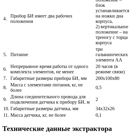
блок
устанавливается
Прибор БИ имеет два рабочих
на ножки дна
4.
положения
корпуса,
2) вертикальное
положение – на
треногу с торца
корпуса
три
5.
Питание
гальванических
элемента АА
Непрерывное время работы от одного
20 часов (в
6.
комплекта элементов, не менее
режиме связи)
7.
Габаритные размеры прибора БИ, мм
200х100х80
Масса с элементами питания, кг, не
8.
0,5
более
Длина соединительного провода для
9.
2
подключения датчика к прибору БИ, м
10.
Габаритные размеры датчика, мм
34х32х26
11.
Масса датчика, кг, не более
0,1
Технические данные экстрактора