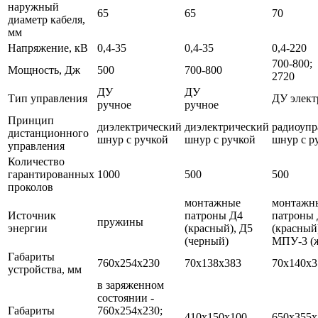
наружный
65
65
70
диаметр кабеля,
мм
Напряжение, кВ
0,4-35
0,4-35
0,4-220
700-800;
Мощность, Дж
500
700-800
2720
ДУ
ДУ
Тип управления
ДУ элект
ручное
ручное
Принцип
диэлектрический
диэлектрический
радиоупр
дистанционного
шнур с ручкой
шнур с ручкой
шнур с р
управления
Количество
гарантированных
1000
500
500
проколов
монтажные
монтажн
Источник
патроны Д4
патроны
пружины
энергии
(красный), Д5
(красный
(черный)
МПУ-3 (
Габариты
760х254х230
70х138х383
70х140х3
устройства, мм
в заряженном
состоянии -
Габариты
760х254х230;
410х150х100
650х355х