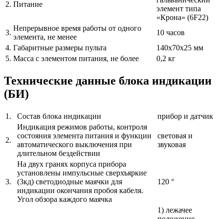
2.
Питание
элемент типа
«Крона» (6F22)
Непрерывное время работы от одного
3.
10 часов
элемента, не менее
4.
Габаритные размеры пульта
140х70х25 мм
5.
Масса с элементом питания, не более
0,2 кг
Технические данные блока индикации
(БИ)
1.
Состав блока индикации
прибор и датчик
Индикация режимов работы, контроля
состояния элемента питания и функции
световая и
2.
автоматического выключения при
звуковая
длительном бездействии
На двух гранях корпуса прибора
установлены импульсные сверхъяркие
3.
(3кд) светодиодные маячки для
120 °
индикации окончания пробоя кабеля.
Угол обзора каждого маячка
1) лежачее
положение –