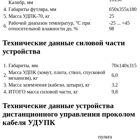
Калибр, мм
4.
Габариты футляра, мм
650х355х180
5.
Масса УДПК-70, кг
25
Рабочий диапазон температур, °С при
-25 ... +45
6.
относительной влажности до, %
98
Технические данные силовой части
устройства
1.
Габариты, мм
70х140х315
Масса УДПК (хомут, плита, ствол, спусковой
2.
6,0
механизм), кг
3.
Масса заземления (кабели, штыри), кг
3,2
4.
ИТОГО масса силовой части, кг
9,8
Технические данные устройства
дистанционного управления проколом
кабеля УДУПК
пульта