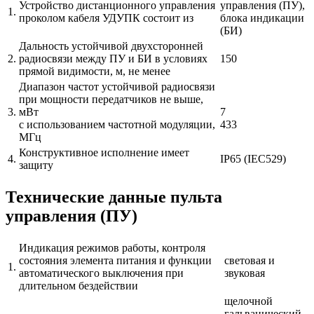
Устройство дистанционного управления
управления (ПУ),
1.
проколом кабеля УДУПК состоит из
блока индикации
(БИ)
Дальность устойчивой двухсторонней
2.
радиосвязи между ПУ и БИ в условиях
150
прямой видимости, м, не менее
Диапазон частот устойчивой радиосвязи
при мощности передатчиков не выше,
3.
мВт
7
с использованием частотной модуляции,
433
МГц
Конструктивное исполнение имеет
4.
IP65 (IEC529)
защиту
Технические данные пульта
управления (ПУ)
Индикация режимов работы, контроля
состояния элемента питания и функции
световая и
1.
автоматического выключения при
звуковая
длительном бездействии
щелочной
гальванический