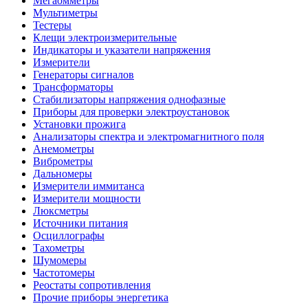
Мегаомметры
Мультиметры
Тестеры
Клещи электроизмерительные
Индикаторы и указатели напряжения
Измерители
Генераторы сигналов
Трансформаторы
Стабилизаторы напряжения однофазные
Приборы для проверки электроустановок
Установки прожига
Анализаторы спектра и электромагнитного поля
Анемометры
Виброметры
Дальномеры
Измерители иммитанса
Измерители мощности
Люксметры
Источники питания
Осциллографы
Тахометры
Шумомеры
Частотомеры
Реостаты сопротивления
Прочие приборы энергетика