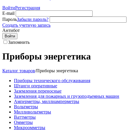
Войти
Регистрация
E-mail
Пароль
Забыли пароль?
Создать учетную запись
Антибот
Войти
Запомнить
Приборы энергетика
Каталог товаров
/
Приборы энергетика
Приборы технического обслуживания
Штанги оперативные
Заземления переносные
Заземления для пожарных и грузоподъемных машин
Амперметры, миллиамперметры
Вольтметры
Милливольтметры
Ваттметры
Омметры
Микроомметры