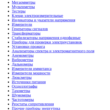
Мегаомметры
Мультиметры
Тестеры
Клещи электроизмерительные
Индикаторы и указатели напряжения
Измерители
Генераторы сигналов
Трансформаторы
Стабилизаторы напряжения однофазные
Приборы для проверки электроустановок
Установки прожига
Анализаторы спектра и электромагнитного поля
Анемометры
Виброметры
Дальномеры
Измерители иммитанса
Измерители мощности
Люксметры
Источники питания
Осциллографы
Тахометры
Шумомеры
Частотомеры
Реостаты сопротивления
Прочие приборы энергетика