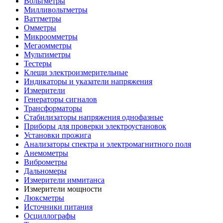
Вольтметры
Милливольтметры
Ваттметры
Омметры
Микроомметры
Мегаомметры
Мультиметры
Тестеры
Клещи электроизмерительные
Индикаторы и указатели напряжения
Измерители
Генераторы сигналов
Трансформаторы
Стабилизаторы напряжения однофазные
Приборы для проверки электроустановок
Установки прожига
Анализаторы спектра и электромагнитного поля
Анемометры
Виброметры
Дальномеры
Измерители иммитанса
Измерители мощности
Люксметры
Источники питания
Осциллографы