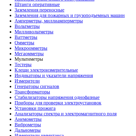
Штанги оперативные
Заземления переносные
Заземления для пожарных и грузоподъемных машин
Амперметры, миллиамперметры
Вольтметры
Милливольтметры
Ваттметры
Омметры
Микроомметры
Мегаомметры
Мультиметры
Тестеры
Клещи электроизмерительные
Индикаторы и указатели напряжения
Измерители
Генераторы сигналов
Трансформаторы
Стабилизаторы напряжения однофазные
Приборы для проверки электроустановок
Установки прожига
Анализаторы спектра и электромагнитного поля
Анемометры
Виброметры
Дальномеры
Измерители иммитанса