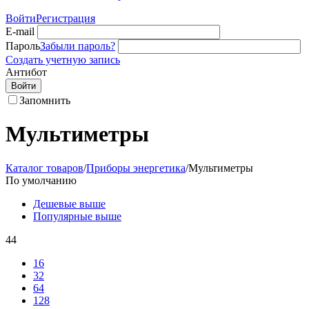
Войти
Регистрация
E-mail
Пароль
Забыли пароль?
Создать учетную запись
Антибот
Войти
Запомнить
Мультиметры
Каталог товаров
/
Приборы энергетика
/
Мультиметры
По умолчанию
Дешевые выше
Популярные выше
44
16
32
64
128