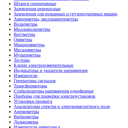
Штанги оперативные
Заземления переносные
Заземления для пожарных и грузоподъемных машин
Амперметры, миллиамперметры
Вольтметры
Милливольтметры
Ваттметры
Омметры
Микроомметры
Мегаомметры
Мультиметры
Тестеры
Клещи электроизмерительные
Индикаторы и указатели напряжения
Измерители
Генераторы сигналов
Трансформаторы
Стабилизаторы напряжения однофазные
Приборы для проверки электроустановок
Установки прожига
Анализаторы спектра и электромагнитного поля
Анемометры
Виброметры
Дальномеры
Измерители иммитанса