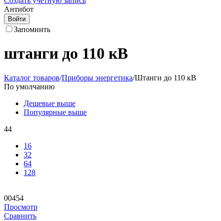
Создать учетную запись
Антибот
Войти
Запомнить
штанги до 110 кВ
Каталог товаров
/
Приборы энергетика
/
Штанги до 110 кВ
По умолчанию
Дешевые выше
Популярные выше
44
16
32
64
128
00454
Просмотр
Сравнить