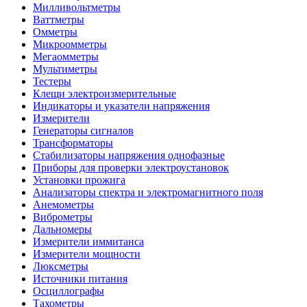
Милливольтметры
Ваттметры
Омметры
Микроомметры
Мегаомметры
Мультиметры
Тестеры
Клещи электроизмерительные
Индикаторы и указатели напряжения
Измерители
Генераторы сигналов
Трансформаторы
Стабилизаторы напряжения однофазные
Приборы для проверки электроустановок
Установки прожига
Анализаторы спектра и электромагнитного поля
Анемометры
Виброметры
Дальномеры
Измерители иммитанса
Измерители мощности
Люксметры
Источники питания
Осциллографы
Тахометры